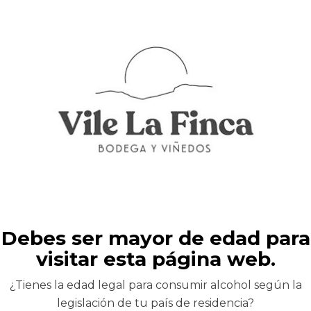
Debes ser mayor de edad para
visitar esta página web.
¿Tienes la edad legal para consumir alcohol según la
legislación de tu país de residencia?