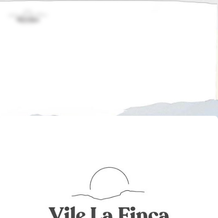
Inicio
Bono Regalo
On
07/04/2025
No hay comentarios
In