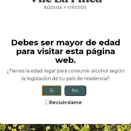
Regala una Experiencia
Única!
Tienes que hacer un regalo y ¿quieres que sea
Debes ser mayor de edad
especial, original y diferente? Te ofrecemos una
para visitar esta página
Experiencia inolvidable! Elige cualquiera de
nuestros planes, ponte en contacto con nosotros y
web.
te haremos un bono regalo con mensaje
¿Tienes la edad legal para consumir alcohol según
personalizado!
la legislación de tu país de residencia?
READ MORE
Sí
No
Recuérdame