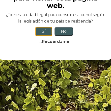
web.
¿Tienes la edad legal para consumir alcohol según
la legislación de tu país de residencia?
Sí
No
Bono Regalo
Recuérdame
REGALA UNA EXPERIENCIA ÚNICA!
Tienes que hacer un regalo y ¿quieres que sea
especial, original y diferente? Te ofrecemos una
Experiencia inolvidable! Elige cualquiera
15.00
€
*Per person
DETAILS