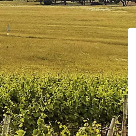
Inicio
1 Resultados
encontrados
Modify Search
Todos los
planes
(5)
Cata en viñed
Bono Regalo
(1)