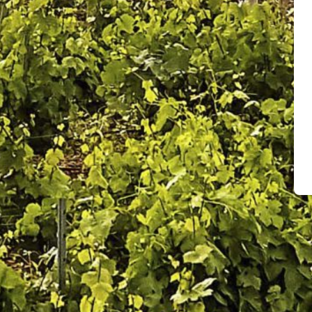
Cata en
viñedo
(1)
Cata y
comida
(1)
Picnic en
Viñedo
(1)
Tapeo más
paseo
(1)
Filtros