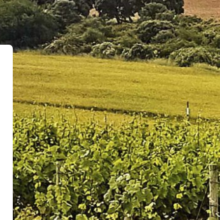
30.00
s viñedos de
ra realizar
€
*Per person
DETAILS