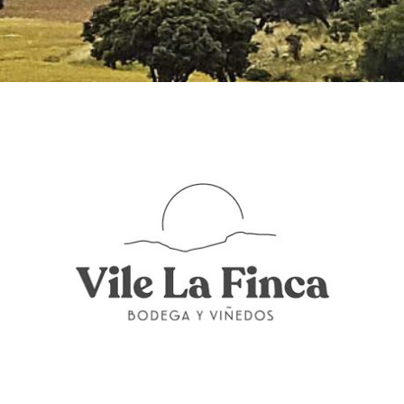
CATA EN VIÑEDO
Cata en viñedo, incluye: Ruta entre lo
Vile La Finca en Buggy, con paradas pa
las catas.
o