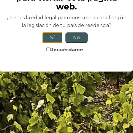
web.
¿Tienes la edad legal para consumir alcohol según
la legislación de tu país de residencia?
Sí
No
Tapeo más paseo
Recuérdame
TAPEO MÁS PASEO
Libertad para pasear por la finca VILE La Finca,
ofrece al visitante la posibilidad de perderse en
sus viñedos y
15.00
€
*Per person
DETAILS