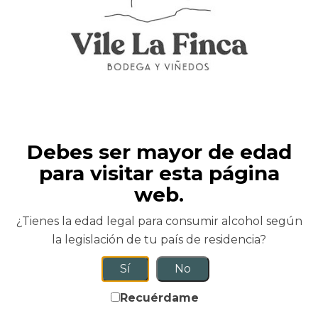
Modify
Search
Debes ser mayor de edad
para visitar esta página
web.
Filtros
¿Tienes la edad legal para consumir alcohol según
la legislación de tu país de residencia?
15.00
€
Sí
No
Recuérdame
REGALA UNA EXPERIENCIA ÚNICA!