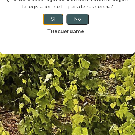
la legislación de tu país de residencia?
Sí
No
Recuérdame
15.00
€
Tapeo más paseo
TAPEO MÁS PASEO
Privacidad